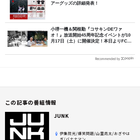
アーグッズの詳細発表！
小堺一機＆関根勤『コサキンDEワァ
オ！』放送開始45周年記念イベントが10
月17日（土）に開催決定！本日よりFC先
行受付スタート！
Recommended by
この記事の番組情報
JUNK
伊集院光/爆笑問題/山里亮太/おぎやは
ぎ/バナナマン