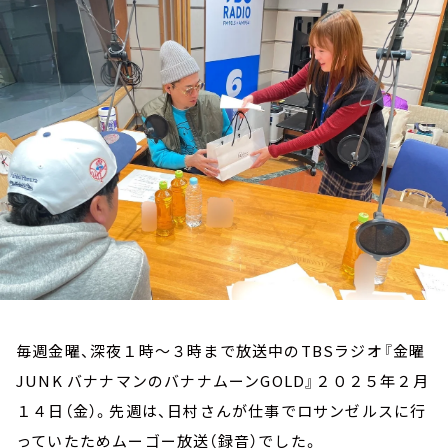
お知らせ
イベント・グッズ
YouTube
会社情報
毎週金曜、深夜１時～３時まで放送中のTBSラジオ『金曜
JUNK バナナマンのバナナムーンGOLD』２０２５年２月
１４日（金）。先週は、日村さんが仕事でロサンゼルスに行
っていたためムーゴー放送（録音）でした。