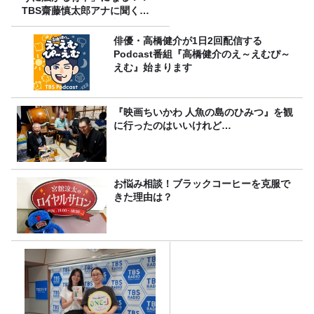
TBS齋藤慎太郎アナに聞くメ
ンズフィジークの魅力！！
俳優・高橋健介が1日2回配信する
Podcast番組『高橋健介のえ～えむぴ～
えむ』始まります
『映画ちいかわ 人魚の島のひみつ』を観
に行ったのはいいけれど…
お悩み相談！ブラックコーヒーを克服で
きた理由は？