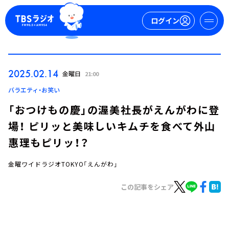
ログイン
マイページ
2025.02.14
金曜日
21:00
新規会員登録
ログイン
バラエティ・お笑い
「おつけもの慶」の渥美社長がえんがわに登
場！ ピリッと美味しいキムチを食べて外山
惠理もピリッ！？
金曜ワイドラジオTOKYO「えんがわ」
今日の番組表
この記事をシェア
週間番組表
トピックス
TBS Podcast