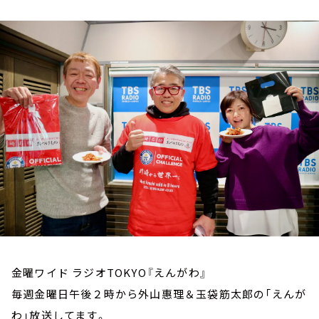
お知らせ
イベント・グッズ
YouTube
会社情報
金曜ワイド ラジオTOKYO『えんがわ』
毎週金曜日午後２時から外山惠理＆玉袋筋太郎の「えんが
わ」放送してます。