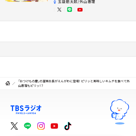
玉袋筋太郎/外山惠理
「おつけもの慶」の渥美社長がえんがわに登場！ ピリッと美味しいキムチを食べて外
山惠理もピリッ！？