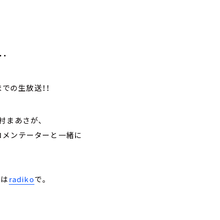
・・
までの生放送！！
村まあさが、
コメンテーターと一緒に
トは
radiko
で。