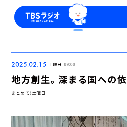
今日の番組表
トピッ
週間番組表
TBS
Podca
お知ら
2025.02.15
土曜日
09:00
地方創生。深まる国への
まとめて！土曜日