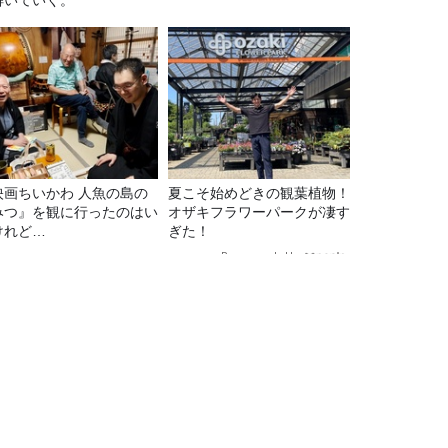
解いていく。
映画ちいかわ 人魚の島の
夏こそ始めどきの観葉植物！
みつ』を観に行ったのはい
オザキフラワーパークが凄す
けれど…
ぎた！
Recommended by