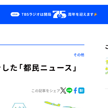
クス
イベント・グッ
ズ
st
YouTube
せ
会社情報
その他
介した「都民ニュース」
この記事をシェア