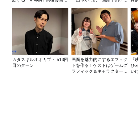
結する『VIVANT 悪役会議
『山本かじの「国産十割そ
み
室』7/26(日)23時スタート！
ば」』とは？【十割そば10
種食べ比べ】
カタスギルオオカブト 513回
画面を魅力的にするエフェク
『
目のターン！
トを作る！ゲストはゲームグ
ひ
ラフィック＆キャラクター専
い
攻の遠藤里桜さん！
2月17日（月）の放送で紹介した「都民ニュース」