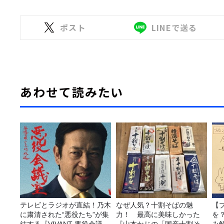
ポスト
LINEで送る
あわせて読みたい
テレビとラジオが直結！乃木
なぜ人気？十割そばの魅
【
に粛清された“悪役たち”が集
力！ 最高に美味しかった
を