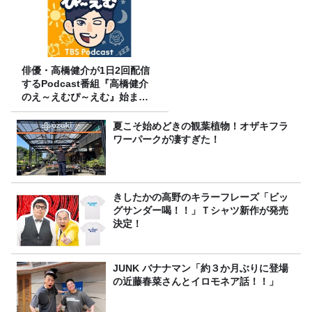
俳優・高橋健介が1日2回配信
するPodcast番組『高橋健介
のえ～えむぴ～えむ』始まり
ます
夏こそ始めどきの観葉植物！オザキフラ
ワーパークが凄すぎた！
きしたかの高野のキラーフレーズ「ビッ
グサンダー喝！！」Ｔシャツ新作が発売
決定！
JUNK バナナマン「約３か月ぶりに登場
の近藤春菜さんとイロモネア話！！」