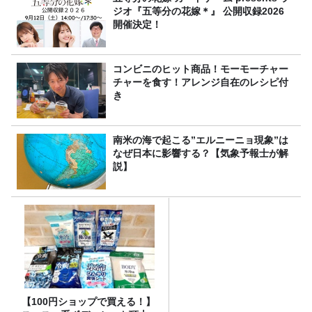
ジオ『五等分の花嫁＊』 公開収録2026
開催決定！
コンビニのヒット商品！モーモーチャー
チャーを食す！アレンジ自在のレシピ付
き
南米の海で起こる”エルニーニョ現象”は
なぜ日本に影響する？【気象予報士が解
説】
【100円ショップで買える！】