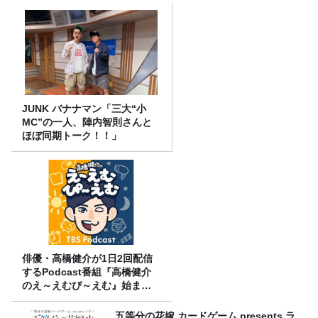
JUNK バナナマン「三大“小
MC”の一人、陣内智則さんと
ほぼ同期トーク！！」
俳優・高橋健介が1日2回配信
するPodcast番組『高橋健介
のえ～えむぴ～えむ』始まり
ます
五等分の花嫁 カードゲーム presents ラ