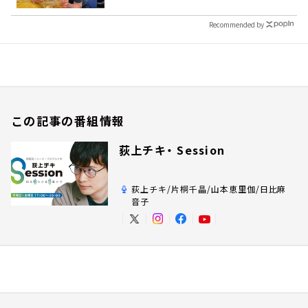
Recommended by
この記事の番組情報
荻上チキ・ Session
荻上チキ/片桐千晶/山本恵里伽/日比麻
音子