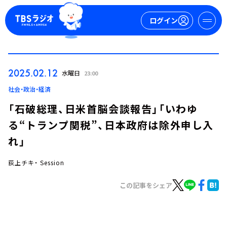
ログイン
マイページ
2025.02.12
水曜日
23:00
新規会員登録
ログイン
社会・政治・経済
「石破総理、日米首脳会談報告」「いわゆ
る“トランプ関税”、日本政府は除外申し入
れ」
荻上チキ・ Session
今日の番組表
この記事をシェア
週間番組表
トピックス
TBS Podcast