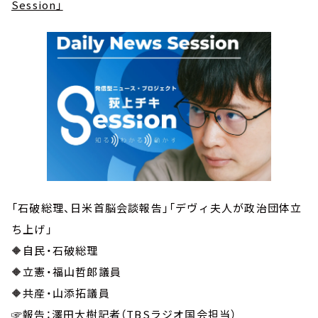
Session」
「石破総理、日米首脳会談報告」「デヴィ夫人が政治団体立
ち上げ」
🔶自民・石破総理
🔶立憲・福山哲郎議員
🔶共産・山添拓議員
☞報告：澤田大樹記者（TBSラジオ国会担当）