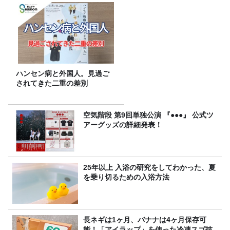
ハンセン病と外国人。見過ご
されてきた二重の差別
空気階段 第9回単独公演 『●●●』 公式ツ
アーグッズの詳細発表！
25年以上 入浴の研究をしてわかった、夏
を乗り切るための入浴方法
長ネギは1ヶ月、バナナは4ヶ月保存可
能！「アイラップ」を使った冷凍スゴ技