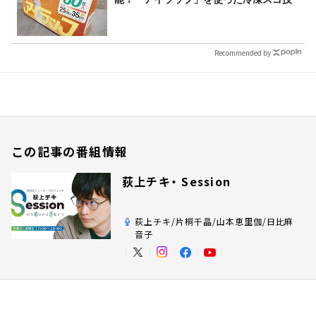
Recommended by
この記事の番組情報
荻上チキ・ Session
荻上チキ/片桐千晶/山本恵里伽/日比麻
音子