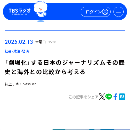
ログイン
マイページ
2025.02.13
木曜日
15:00
新規会員登録
ログイン
社会・政治・経済
「劇場化」する日本のジャーナリズム――その歴
史と海外との比較から考える
荻上チキ・ Session
この記事をシェア
今日の番組表
週間番組表
トピックス
TBS Podcast