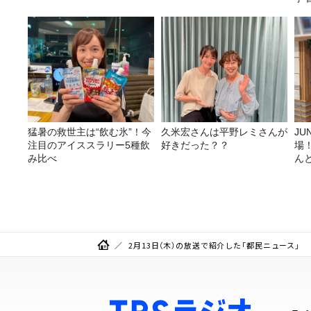
ア
猛暑の救世主は“飲む氷”！今
久米宏さんは平野レミさんが
JUNK バナナ
注目のアイススラリー5種飲
好きだった？？
場
み比べ
ん
2月13日（木）の放送で紹介した「都民ニュース」