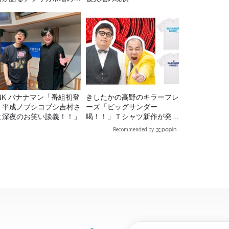
ル
マン「番組初登
きしたかの高野のキラーフレ
！平成ノブシコブシ吉村さ
ーズ「ビッグサンダー
と深夜のお笑い談義！！」
喝！！」Ｔシャツ新作が発売
決定！
Recommended by