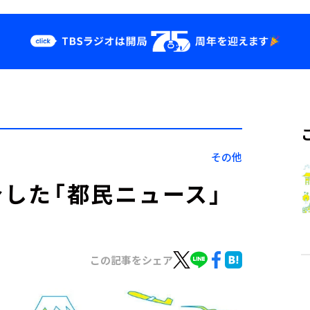
クス
イベント・グッ
ズ
st
YouTube
せ
会社情報
その他
介した「都民ニュース」
この記事をシェア