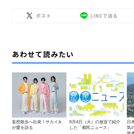
ポスト
LINEで送る
あわせて読みたい
妄想散歩へ出発！サカイJr.
8月4日（火）の放送で紹介
日
が愛を語る
した「都民ニュース」
気
学