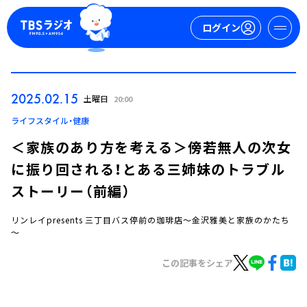
ログイン
マイページ
2025.02.15
土曜日
20:00
新規会員登録
ログイン
ライフスタイル・健康
＜家族のあり方を考える＞傍若無人の次女
に振り回される！とある三姉妹のトラブル
ストーリー（前編）
リンレイpresents 三丁目バス停前の珈琲店～金沢雅美と家族のかたち
～
今日の番組表
週間番組表
この記事をシェア
トピックス
TBS Podcast