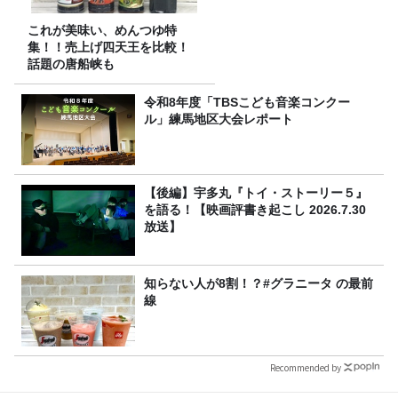
これが美味い、めんつゆ特
集！！売上げ四天王を比較！
話題の唐船峡も
令和8年度「TBSこども音楽コンクー
ル」練馬地区大会レポート
【後編】宇多丸『トイ・ストーリー５』
を語る！【映画評書き起こし 2026.7.30
放送】
知らない人が8割！？#グラニータ の最前
線
Recommended by