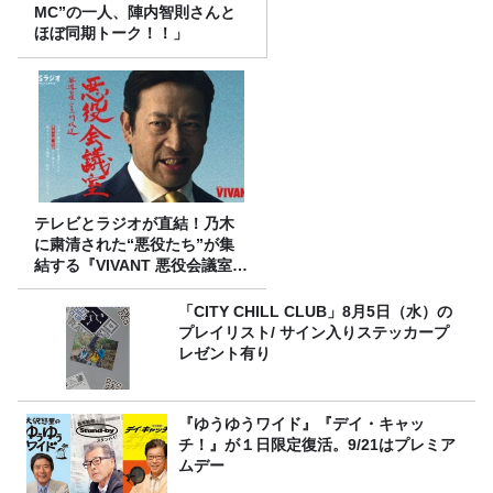
MC”の一人、陣内智則さんと
ほぼ同期トーク！！」
テレビとラジオが直結！乃木
に粛清された“悪役たち”が集
結する『VIVANT 悪役会議室』
7/26(日)23時スタート！
「CITY CHILL CLUB」8月5日（水）の
プレイリスト/ サイン入りステッカープ
レゼント有り
『ゆうゆうワイド』『デイ・キャッ
チ！』が１日限定復活。9/21はプレミア
ムデー