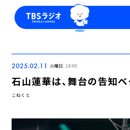
今日の番組表
トピッ
週間番組表
TBS
Podca
お知ら
2025.02.11
火曜日
18:00
石山蓮華は、舞台の告知ベ
こねくと