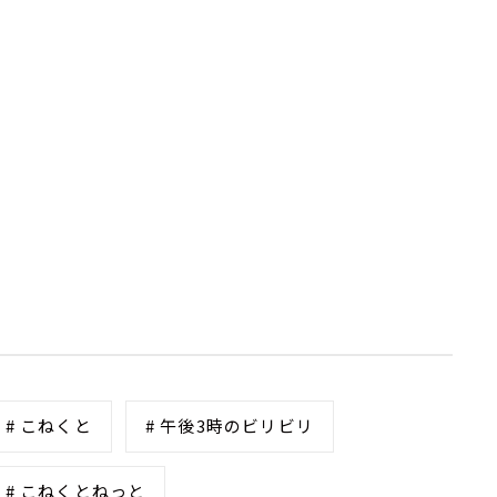
# こねくと
# 午後3時のビリビリ
# こねくとねっと