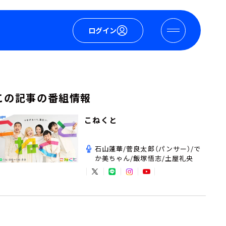
ログイン
この記事の番組情報
こねくと
石山蓮華/菅良太郎（パンサー）/で
か美ちゃん/飯塚悟志/土屋礼央