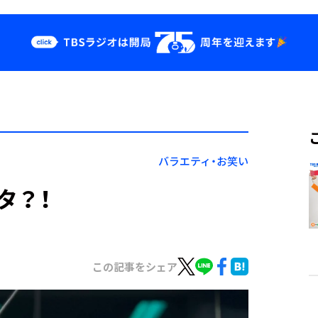
クス
イベント・グッ
ズ
st
YouTube
せ
会社情報
バラエティ・お笑い
タ？！
この記事をシェア