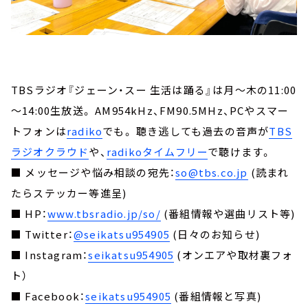
TBSラジオ『ジェーン・スー 生活は踊る』は月～木の11:00
～14:00生放送。 AM954kHz、FM90.5MHz、PCやスマー
トフォンは
radiko
でも。 聴き逃しても過去の音声が
TBS
ラジオクラウド
や、
radikoタイムフリー
で聴けます。
■ メッセージや悩み相談の宛先：
so@tbs.co.jp
(読まれ
たらステッカー等進呈)
■ HP：
www.tbsradio.jp/so/
(番組情報や選曲リスト等)
■ Twitter：
@seikatsu954905
(日々のお知らせ)
■ Instagram：
seikatsu954905
(オンエアや取材裏フォ
ト）
■ Facebook：
seikatsu954905
(番組情報と写真)