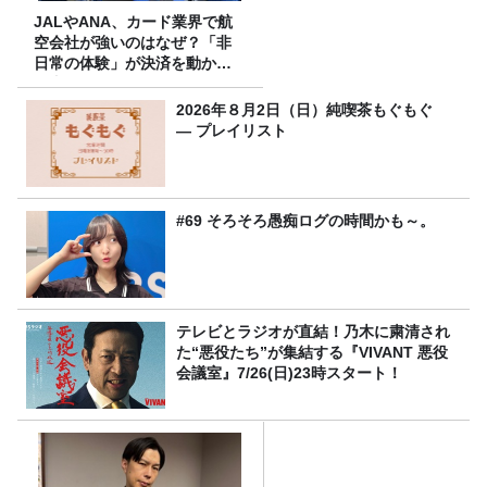
JALやANA、カード業界で航
空会社が強いのはなぜ？「非
日常の体験」が決済を動かす
理由
2026年８月2日（日）純喫茶もぐもぐ
― プレイリスト
#69 そろそろ愚痴ログの時間かも～。
テレビとラジオが直結！乃木に粛清され
た“悪役たち”が集結する『VIVANT 悪役
会議室』7/26(日)23時スタート！