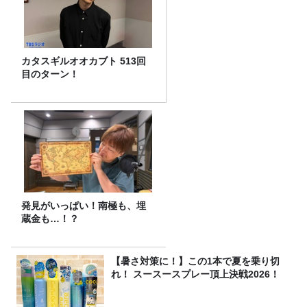
カタスギルオオカブト 513回
目のターン！
発見がいっぱい！南極も、埋
蔵金も…！？
【暑さ対策に！】この1本で夏を乗り切
れ！ スースースプレー頂上決戦2026！