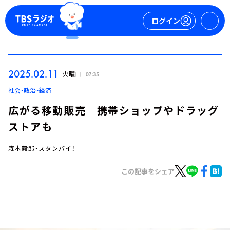
ログイン
マイページ
2025.02.11
火曜日
07:35
新規会員登録
ログイン
社会・政治・経済
広がる移動販売 携帯ショップやドラッグ
ストアも
森本毅郎・スタンバイ！
この記事をシェア
今日の番組表
週間番組表
トピックス
TBS Podcast