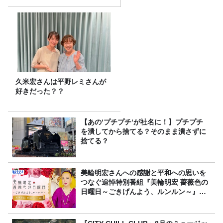
久米宏さんは平野レミさんが
好きだった？？
【あの‘プチプチ‘が社名に！】プチプチ
を潰してから捨てる？そのまま潰さずに
捨てる？
美輪明宏さんへの感謝と平和への思いを
つなぐ追悼特別番組『美輪明宏 薔薇色の
日曜日～ごきげんよう、ルンルン～』
8/9（日）16時放送