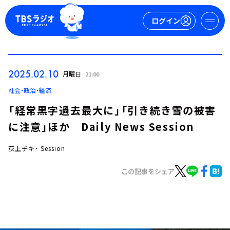
ログイン
マイページ
2025.02.10
月曜日
21:00
新規会員登録
ログイン
社会・政治・経済
「経常黒字過去最大に」「引き続き雪の被害
に注意」ほか Daily News Session
荻上チキ・ Session
この記事をシェア
今日の番組表
週間番組表
トピックス
TBS Podcast