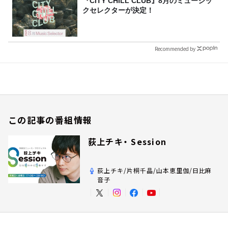
『CITY CHILL CLUB』8月のミュージッ
クセレクターが決定！
Recommended by
この記事の番組情報
荻上チキ・ Session
荻上チキ/片桐千晶/山本恵里伽/日比麻
音子