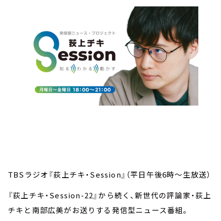
TBSラジオ『荻上チキ・Session』（平日午後6時～生放送）
『荻上チキ・Session-22』から続く、新世代の評論家・荻上
チキと南部広美がお送りする発信型ニュース番組。