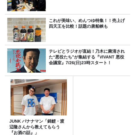
これが美味い、めんつゆ特集！！売上げ
四天王を比較！話題の唐船峡も
テレビとラジオが直結！乃木に粛清され
た“悪役たち”が集結する『VIVANT 悪役
会議室』7/26(日)23時スタート！
JUNK バナナマン「錦鯉・渡
辺隆さんから教えてもらう
『お酒の話』」