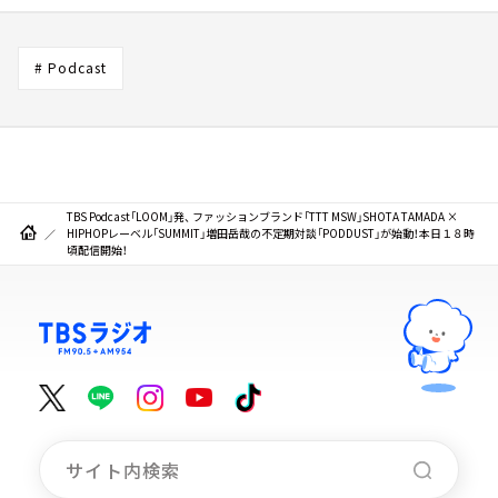
# Podcast
TBS Podcast「LOOM」発、 ファッションブランド「TTT MSW」SHOTA TAMADA ×
HIPHOPレーベル「SUMMIT」増田岳哉の不定期対談「PODDUST」が始動！本日１８時
頃配信開始！