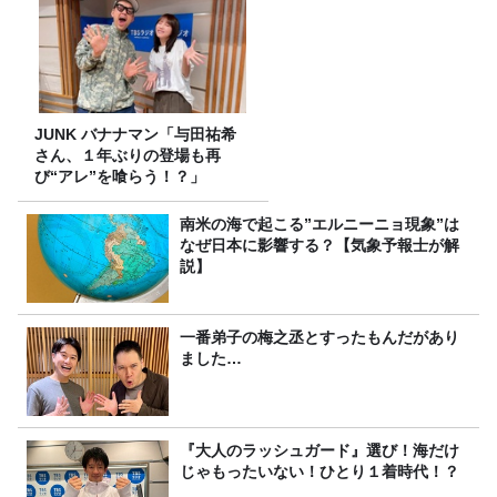
JUNK バナナマン「与田祐希
さん、１年ぶりの登場も再
び“アレ”を喰らう！？」
南米の海で起こる”エルニーニョ現象”は
なぜ日本に影響する？【気象予報士が解
説】
一番弟子の梅之丞とすったもんだがあり
ました…
『大人のラッシュガード』選び！海だけ
じゃもったいない！ひとり１着時代！？