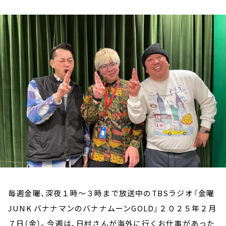
お知らせ
イベント・グッズ
YouTube
会社情報
毎週金曜、深夜１時～３時まで放送中のTBSラジオ『金曜
JUNK バナナマンのバナナムーンGOLD』２０２５年２月
７日（金）。今週は、日村さんが海外に行くお仕事があった