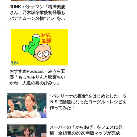
JUNK バナナマン「梅澤美波
さん、乃木坂卒業後初登場も
バナナムーン名物“アレ”を喰
らう」
おすすめPodcast・みうら五
郎「もっちゅりんと映画ちい
かわ 人魚の島のひみつ」
”バレリーナの夜食”をはじめとした、Ｓ
ＮＳで話題になったヨーグルトレシピを
作ってみた！
スーパーの「からあげ」をフェスに分
類！全15種の2026年版マップが完成