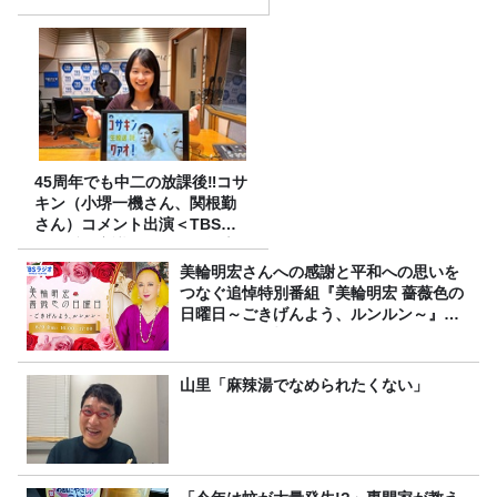
か
45周年でも中二の放課後‼コサ
キン（小堺一機さん、関根勤
さん）コメント出演＜TBSラ
ジオ番組審議会からのご報告
＞
美輪明宏さんへの感謝と平和への思いを
つなぐ追悼特別番組『美輪明宏 薔薇色の
日曜日～ごきげんよう、ルンルン～』
8/9（日）16時放送
山里「麻辣湯でなめられたくない」