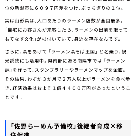
位の新潟市に６０９７円差をつけ、ぶっちぎりの１位。
実は山形県は、人口あたりのラーメン店数が全国最多。
「自宅にお客さんが来客したら、ラーメンの出前を取って
もてなす文化」が根付いていて、身近な存在なんです。
さらに、県をあげて 「ラーメン県そば王国」 と名乗り、観
光誘致にも活用中。県南部にある南陽市では 「ラーメン
課」を作って、スタンプラリーやラーメンマップを企画。
その結果、わずか３か月で２万人以上がラーメンを食べ歩
き、経済効果はおよそ１億４４００万円があったというこ
とです。
「佐野らーめん予備校」後継者育成×移
住促進