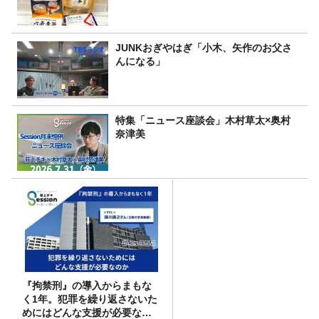
JUNKおぎやはぎ「小木、矢作のお父さ
んになる」
特集「ニュース座談会」木村草太×奥村
奈津美
『拘禁刑』の導入からまもな
く1年。犯罪を繰り返さないた
めにはどんな支援が必要なの