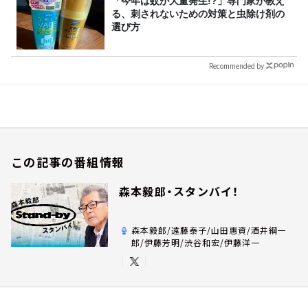
「今年は蚊が大量発生!?」専門家が教え
る、刺されないための対策と虫除け剤の
選び方
Recommended by
この記事の番組情報
森本毅郎・スタンバイ！
森本毅郎/遠藤泰子/山田惠資/酒井綱一
郎/伊藤芳明/渋谷和宏/伊藤洋一