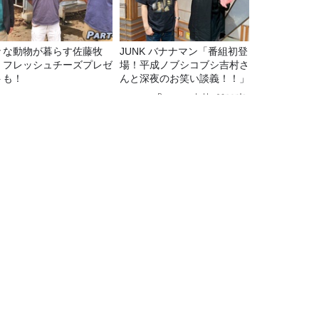
々な動物が暮らす佐藤牧
JUNK バナナマン「番組初登
！フレッシュチーズプレゼ
場！平成ノブシコブシ吉村さ
トも！
んと深夜のお笑い談義！！」
Recommended by
ゲストはヴォーカル専攻の三宅百江さん！
TBSラジオ情報
TBSラジオ関連情報