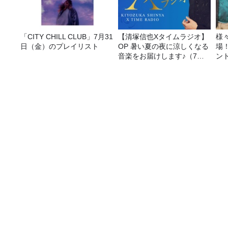
「CITY CHILL CLUB」7月31
【清塚信也Xタイムラジオ】
様
日（金）のプレイリスト
OP 暑い夏の夜に涼しくなる
場
音楽をお届けします♪（7月
ン
31日放送分）
歌と詩のハーモニーであらたなものを生み出す！
番組表
コンテンツ