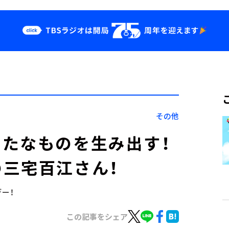
クス
イベント・グッ
ズ
st
YouTube
せ
会社情報
その他
たなものを生み出す！
三宅百江さん！
デー！
この記事をシェア