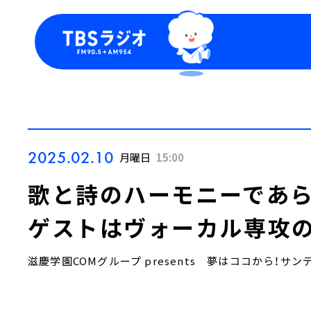
今日の番組表
トピッ
週間番組表
TBS
Podca
お知ら
2025.02.10
月曜日
15:00
歌と詩のハーモニーであら
ゲストはヴォーカル専攻の
滋慶学園COMグループ presents 夢はココから！サン