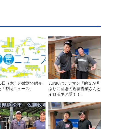
月6日（木）の放送で紹介
JUNK バナナマン「約３か月
た「都民ニュース」
ぶりに登場の近藤春菜さんと
イロモネア話！！」