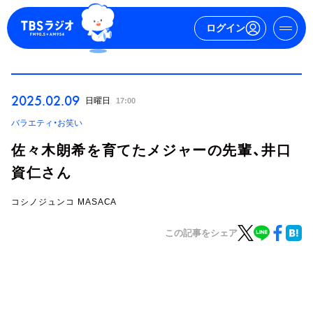
ログイン
マイページ
2025.02.09
日曜日
17:00
新規会員登録
ログイン
バラエティ・お笑い
佐々木朗希を育てたメジャーの先輩、井口
資仁さん
コシノジュンコ MASACA
この記事をシェア
今日の番組表
週間番組表
トピックス
TBS Podcast