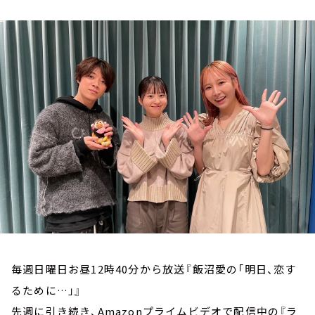
お知らせ
イベント・グッズ
YouTube
会社情報
毎週日曜日お昼12時40分から放送『飯沼愛の「明日、恋す
るために…」』
先週に引き続き、Amazonプライムビデオで配信中の『ラ