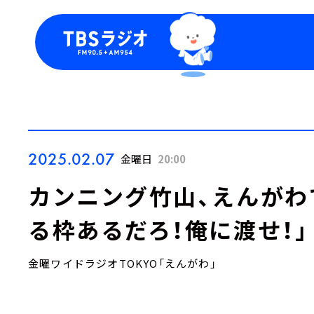
今日の番組表
トピッ
週間番組表
TBS
Podca
お知ら
2025.02.07
金曜日
20:00
カンニング竹山、えんがわ
る枠あるだろ！俺に渡せ！」
金曜ワイドラジオTOKYO「えんがわ」