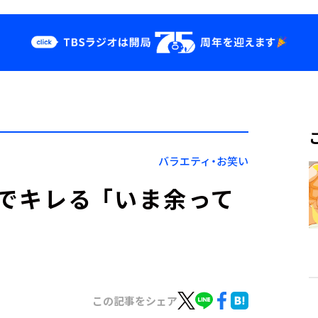
クス
イベント・グッ
ズ
st
YouTube
せ
会社情報
バラエティ・お笑い
でキレる 「いま余って
この記事をシェア