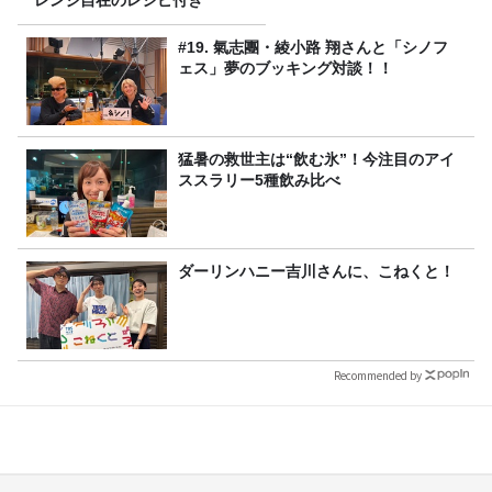
レンジ自在のレシピ付き
#19. 氣志團・綾小路 翔さんと「シノフ
ェス」夢のブッキング対談！！
猛暑の救世主は“飲む氷”！今注目のアイ
ススラリー5種飲み比べ
ダーリンハニー吉川さんに、こねくと！
Recommended by