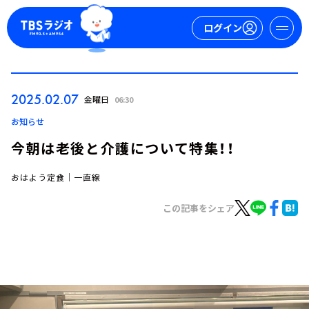
ログイン
マイページ
2025.02.07
金曜日
06:30
新規会員登録
ログイン
お知らせ
今朝は老後と介護について特集！！
おはよう定食｜一直線
この記事をシェア
今日の番組表
週間番組表
トピックス
TBS Podcast