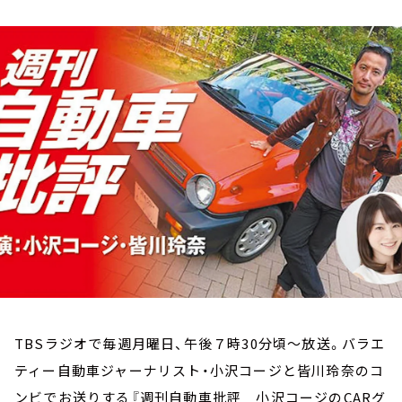
お知らせ
イベント・グッズ
YouTube
会社情報
TBSラジオで毎週月曜日、午後７時30分頃～放送。バラエ
ティー自動車ジャーナリスト・小沢コージと皆川玲奈のコ
ンビでお送りする『週刊自動車批評 小沢コージのCARグ