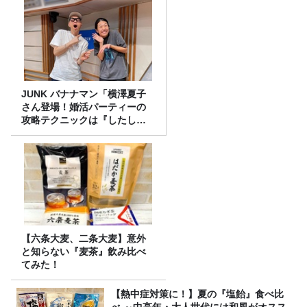
JUNK バナナマン「横澤夏子
さん登場！婚活パーティーの
攻略テクニックは『したし
げ』！？」
【六条大麦、二条大麦】意外
と知らない『麦茶』飲み比べ
てみた！
【熱中症対策に！】夏の『塩飴』食べ比
べ ～中高年・大人世代には和風がオスス