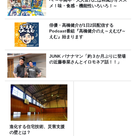
メ！味・食感・機能性いろいろ！～
俳優・高橋健介が1日2回配信する
Podcast番組『高橋健介のえ～えむぴ～
えむ』始まります
JUNK バナナマン「約３か月ぶりに登場
の近藤春菜さんとイロモネア話！！」
進化する住宅技術、災害支援
の壁とは？