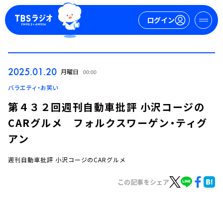
ログイン
マイページ
2025.01.20
月曜日
00:00
新規会員登録
ログイン
バラエティ・お笑い
第４３２回週刊自動車批評 小沢コージの
CARグルメ フォルクスワーゲン・ティグ
アン
週刊自動車批評 小沢コージのCARグルメ
今日の番組表
この記事をシェア
週間番組表
トピックス
TBS Podcast