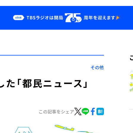
クス
イベント・グッ
ズ
st
YouTube
せ
会社情報
その他
した「都民ニュース」
この記事をシェア