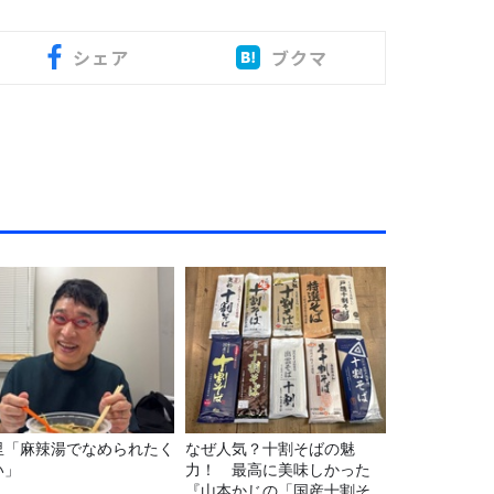
シェア
ブクマ
里「麻辣湯でなめられたく
なぜ人気？十割そばの魅
い」
力！ 最高に美味しかった
『山本かじの「国産十割そ