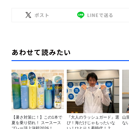
ポスト
LINEで送る
あわせて読みたい
【暑さ対策に！】この1本で
『大人のラッシュガード』選
山
夏を乗り切れ！ スースース
び！海だけじゃもったいな
な
プレー頂上決戦2026！
い！ひとり１着時代！？