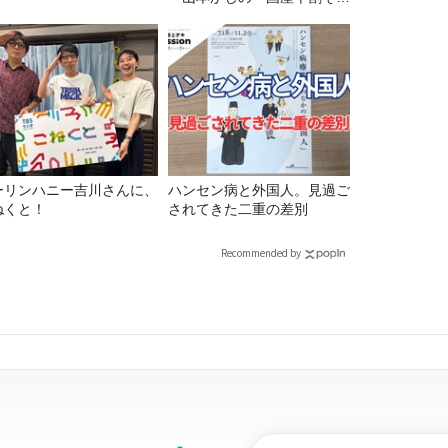
ば」』とは？【十割そば10
種食べ比べ】
ーリンハニー吉川さんに、
ハンセン病と外国人。見過ご
ねくと！
されてきた二重の差別
Recommended by