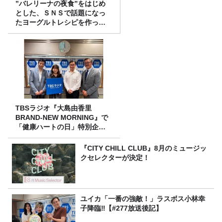
”バレリーナの夜食”をはじめ
とした、ＳＮＳで話題になっ
たヨーグルトレシピを作って
みた！
TBSラジオ『大島由香里
BRAND-NEW MORNING』で
「健康ハートの日」特別企画
を8/10（月）に放送
『CITY CHILL CLUB』8月のミュージッ
クセレクターが決定！
ユイカ「一番の強敵！」ラスボス小林幸
子降臨‼【#277放送後記】