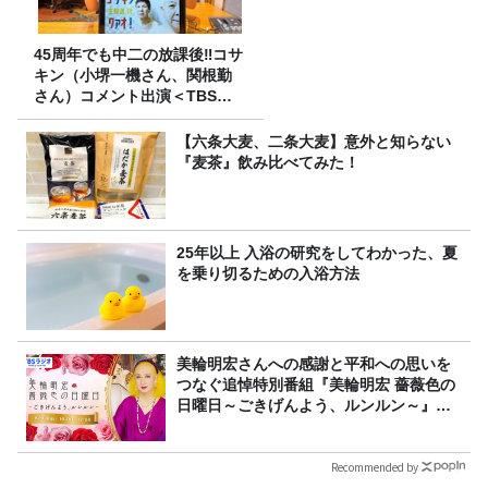
45周年でも中二の放課後‼コサ
キン（小堺一機さん、関根勤
さん）コメント出演＜TBSラ
ジオ番組審議会からのご報告
＞
【六条大麦、二条大麦】意外と知らない
『麦茶』飲み比べてみた！
25年以上 入浴の研究をしてわかった、夏
を乗り切るための入浴方法
美輪明宏さんへの感謝と平和への思いを
つなぐ追悼特別番組『美輪明宏 薔薇色の
日曜日～ごきげんよう、ルンルン～』
8/9（日）16時放送
Recommended by