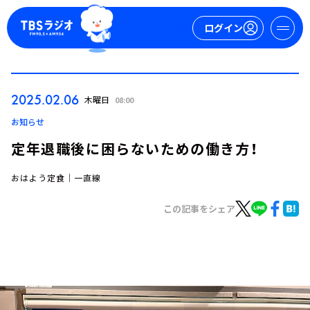
ログイン
マイページ
2025.02.06
木曜日
08:00
新規会員登録
ログイン
お知らせ
定年退職後に困らないための働き方！
おはよう定食｜一直線
この記事をシェア
今日の番組表
週間番組表
トピックス
TBS Podcast