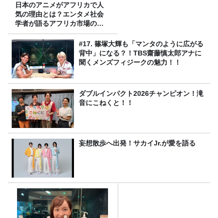
日本のアニメがアフリカで人
気の理由とは？エンタメ社会
学者が語るアフリカ市場のリ
アル
#17. 篠塚大輝も「マンタのように広がる
背中」になる？！TBS齋藤慎太郎アナに
聞くメンズフィジークの魅力！！
ダブルインパクト2026チャンピオン！滝
音にこねくと！！
妄想散歩へ出発！サカイJr.が愛を語る