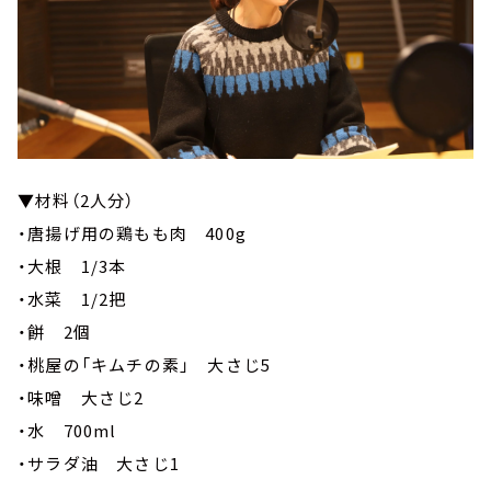
▼材料（2人分）
・唐揚げ用の鶏もも肉 400g
・大根 1/3本
・水菜 1/2把
・餅 2個
・桃屋の「キムチの素」 大さじ5
・味噌 大さじ2
・水 700ml
・サラダ油 大さじ1