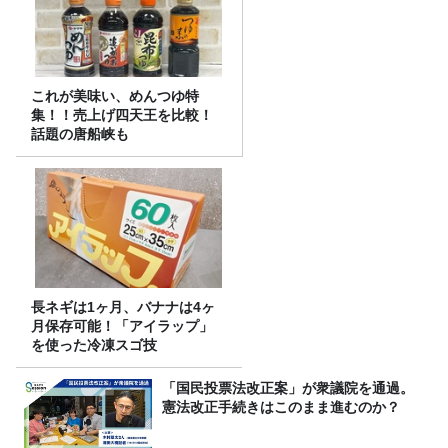
これが美味い、めんつゆ特
集！！売上げ四天王を比較！
話題の唐船峡も
長ネギは1ヶ月、バナナは4ヶ
月保存可能！「アイラップ」
を使った冷凍スゴ技
「国民投票法改正案」が衆議院を通過。
憲法改正手続きはこのまま進むのか？