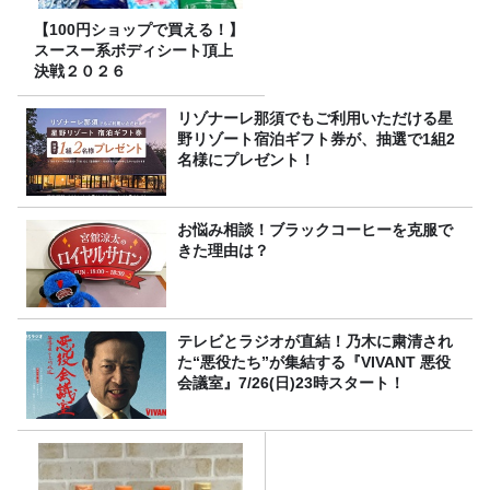
【100円ショップで買える！】
スースー系ボディシート頂上
決戦２０２６
リゾナーレ那須でもご利用いただける星
野リゾート宿泊ギフト券が、抽選で1組2
名様にプレゼント！
お悩み相談！ブラックコーヒーを克服で
きた理由は？
テレビとラジオが直結！乃木に粛清され
た“悪役たち”が集結する『VIVANT 悪役
会議室』7/26(日)23時スタート！