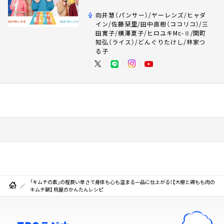
向井慧（パンサー）/ヤーレンズ/ヒャダ
イン/佐藤栞里/田中直樹（ココリコ）/三
田寛子/横澤夏子/ヒロユキMc-Ⅱ/関町
知弘（ライス）/どんぐりたけし/林家つ
る子
「キムチの素」の程良い辛さで身体も心も温まる一品に仕上がる！【大根と鶏もも肉の
キムチ鍋】 桃屋のかんたんレシピ