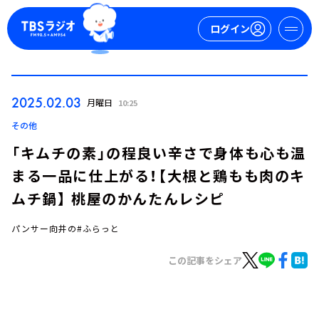
ログイン
マイページ
2025.02.03
月曜日
10:25
新規会員登録
ログイン
その他
「キムチの素」の程良い辛さで身体も心も温
まる一品に仕上がる！【大根と鶏もも肉のキ
ムチ鍋】 桃屋のかんたんレシピ
パンサー向井の#ふらっと
今日の番組表
この記事をシェア
週間番組表
トピックス
TBS Podcast