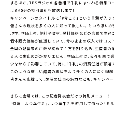
するほか、TBSラジオの各番組で牛乳にまつわる特集コ
よる60分の特別番組も放送します！
キャンペーンのタイトルに「#今こそ」という言葉が入っ
皆さんの現状を多くの人に知って欲しい〟という思いが
現在、物価上昇、飼料や資材、燃料価格などの高騰で生産
個体販売価格が低迷していて、今のままの収入ではコス
全国の酪農家の戸数が初めて１万を割り込み、生産者の
る人に歯止めがかかりません。物価上昇は、我々も肌で感
少なからず影響していて、特に「牛乳」の消費低迷が顕著
このような厳しい酪農の現状をより多くの人に深く理解し
皆さんを応援して、酪農の仕事の魅力なども、キャンペ
さらに会場では、この記者発表会だけの特別メニュー！
「特選 よつ葉牛乳」、よつ葉牛乳を使用して作った「ミル