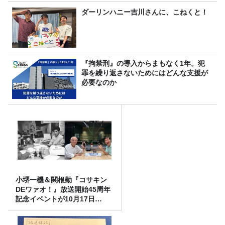
ダーリンハニー吉川さんに、こねくと！
『拘禁刑』の導入からまもなく1年。犯
罪を繰り返さないためにはどんな支援が
必要なのか
小堺一機＆関根勤『コサキン
DEワァオ！』放送開始45周年
記念イベントが10月17日
（土）に開催決定！本日より
FC先行受付スタート！