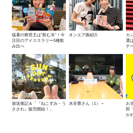
猛暑の救世主は“飲む氷”！今
オンエア曲紹介
カ
注目のアイススラリー5種飲
選
み比べ
ナ
選
放送後記＆「『ねこずみ・う
水谷豊さん（1）～
おす
ささわ』販売開始！」
郎
か