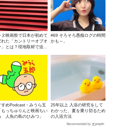
ンヌ映画祭で日本が初めて
#69 そろそろ愚痴ログの時間
ばれた「カントリーオブオ
かも～。
ー」とは？現地取材で迫る
出の意味
すめPodcast・みうら五
25年以上 入浴の研究をして
「もっちゅりんと映画ちい
わかった、夏を乗り切るため
わ 人魚の島のひみつ」
の入浴方法
Recommended by