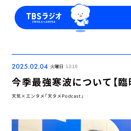
今日の番組表
トピッ
週間番組表
TBS
Podca
お知ら
2025.02.04
火曜日
12:10
今季最強寒波について【臨
天気×エンタメ「天タメPodcast」