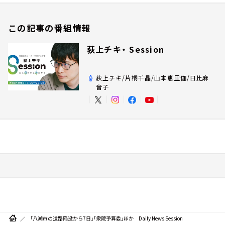
この記事の番組情報
荻上チキ・ Session
荻上チキ/片桐千晶/山本恵里伽/日比麻
音子
「八潮市の道路陥没から7日」「衆院予算委」ほか Daily News Session