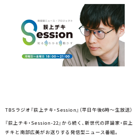
TBSラジオ『荻上チキ・Session』（平日午後6時～生放送）
『荻上チキ・Session-22』から続く、新世代の評論家・荻上
チキと南部広美がお送りする発信型ニュース番組。