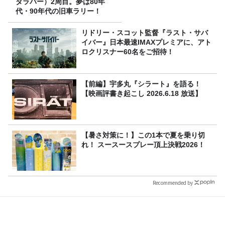
ダラパー）2周目。夢は80年
代・90年代の旧車ラリー！
リドリー・スコット監督『ラスト・サバ
イバー』日本最速IMAXプレミアに、アト
ロクリスナー60名をご招待！
【前編】宇多丸『シラート』を語る！
【映画評書き起こし 2026.6.18 放送】
【暑さ対策に！】この1本で夏を乗り切
れ！ スースースプレー頂上決戦2026！
Recommended by