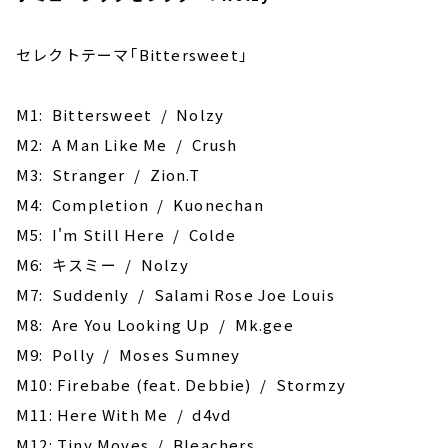
セレクトテーマ「Bittersweet」
M1: ‎Bittersweet / Nolzy
M2: A Man Like Me / Crush
M3: Stranger / Zion.T
M4: ‎Completion / Kuonechan
M5: ‎I'm Still Here / Colde
M6: キスミー / Nolzy
M7: Suddenly / Salami Rose Joe Louis
M8: Are You Looking Up / Mk.gee
M9: Polly / Moses Sumney
M10: Firebabe (feat. Debbie) / Stormzy
M11: Here With Me / d4vd
M12: Tiny Moves / Bleachers