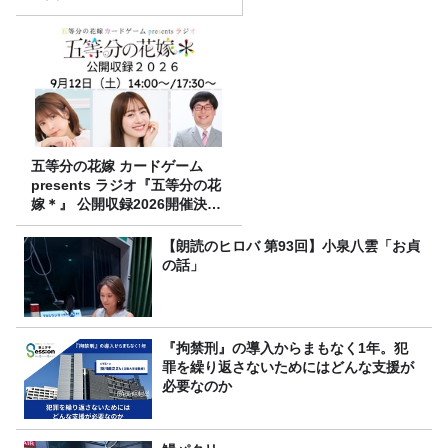
五等分の花嫁 カードゲーム
presents ラジオ『五等分の花
嫁＊』 公開収録2026開催決
定！
【朗読のヒロバ 第93回】小泉八雲「お貞
の話」
『拘禁刑』の導入からまもなく1年。犯
罪を繰り返さないためにはどんな支援が
必要なのか