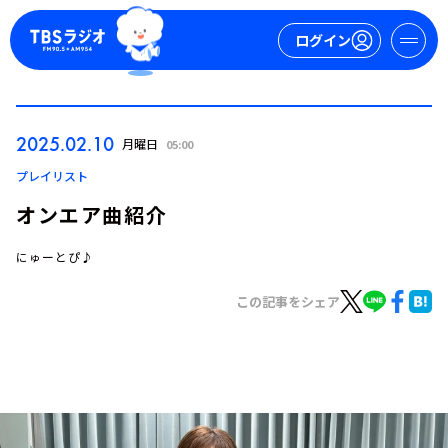
ログイン
マイページ
2025.02.10
月曜日
05:00
新規会員登録
ログイン
プレイリスト
オンエア曲紹介
にゅーとぴ♪
この記事をシェア
今日の番組表
週間番組表
トピックス
TBS Podcast