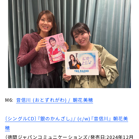
M6:
音信川 (おとずれがわ) / 朝花美穂
〔シングルCD〕『銀のかんざし』/ (c/w)『音信川』 朝花美
穂
（徳間ジャパンコミュニケーションズ/発売日:2024年12月