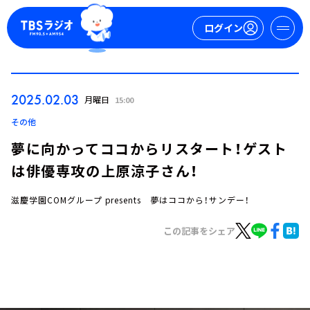
ログイン
マイページ
2025.02.03
月曜日
15:00
新規会員登録
ログイン
その他
夢に向かってココからリスタート！ゲスト
は俳優専攻の上原涼子さん！
滋慶学園COMグループ presents 夢はココから！サンデー！
この記事をシェア
今日の番組表
週間番組表
トピックス
TBS Podcast