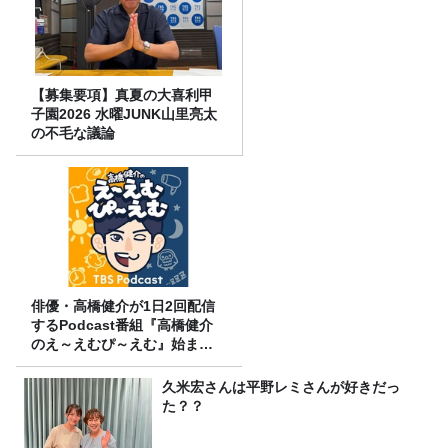
【募集要項】真夏の大喜利甲
子園2026 水曜JUNK山里亮太
の不毛な議論
俳優・高橋健介が1日2回配信
するPodcast番組『高橋健介
のえ～えむぴ～えむ』始まり
ます
久米宏さんは平野レミさんが好きだっ
た？？