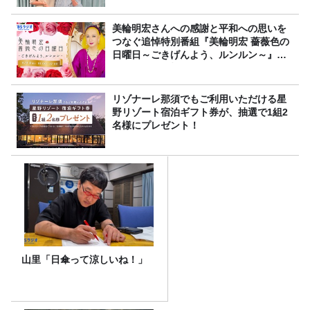
美輪明宏さんへの感謝と平和への思いを
つなぐ追悼特別番組『美輪明宏 薔薇色の
日曜日～ごきげんよう、ルンルン～』
8/9（日）16時放送
リゾナーレ那須でもご利用いただける星
野リゾート宿泊ギフト券が、抽選で1組2
名様にプレゼント！
山里「日傘って涼しいね！」