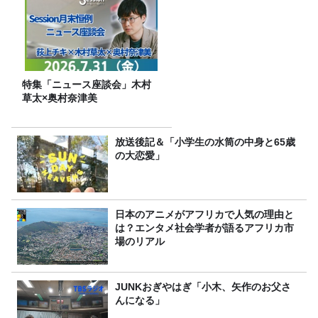
特集「ニュース座談会」木村
草太×奥村奈津美
放送後記＆「小学生の水筒の中身と65歳
の大恋愛」
日本のアニメがアフリカで人気の理由と
は？エンタメ社会学者が語るアフリカ市
場のリアル
JUNKおぎやはぎ「小木、矢作のお父さ
んになる」