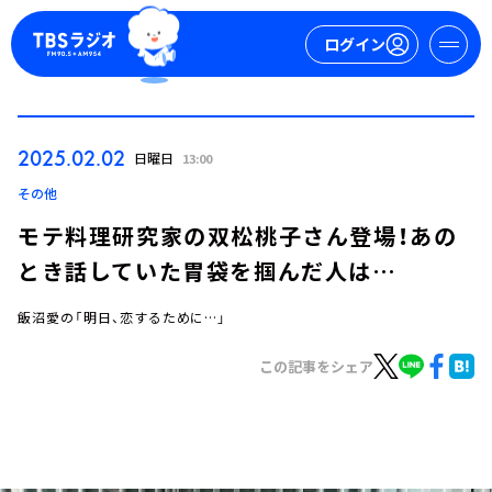
ログイン
マイページ
2025.02.02
日曜日
13:00
新規会員登録
ログイン
その他
モテ料理研究家の双松桃子さん登場！あの
とき話していた胃袋を掴んだ人は…
飯沼愛の「明日、恋するために…」
この記事をシェア
今日の番組表
週間番組表
トピックス
TBS Podcast