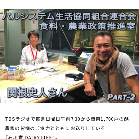
お知らせ
イベント・グッズ
YouTube
会社情報
TBSラジオで毎週日曜日午前7:30から関東1,700戸の酪
農家の皆様のご協力とともにお送りしている
『石川實 DAIRY LIFE』。