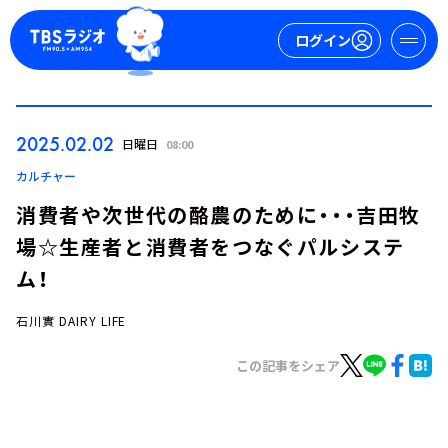
ログイン
マイページ
2025.02.02
日曜日
08:00
新規会員登録
ログイン
カルチャー
消費者や次世代の酪農のために・・・吉田牧
場☆生産者と消費者をつなぐパルシステ
ム！
石川實 DAIRY LIFE
今日の番組表
この記事をシェア
週間番組表
トピックス
TBS Podcast