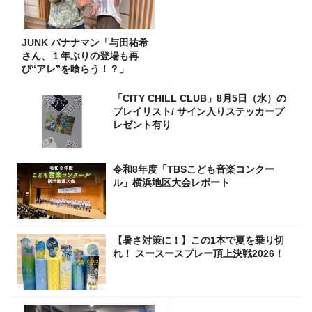
JUNK バナナマン「与田祐希
さん、１年ぶりの登場も再
び“アレ”を喰らう！？」
「CITY CHILL CLUB」8月5日（水）の
プレイリスト/ サイン入りステッカープ
レゼント有り
令和8年度「TBSこども音楽コンクー
ル」横浜地区大会レポート
【暑さ対策に！】この1本で夏を乗り切
れ！ スースースプレー頂上決戦2026！