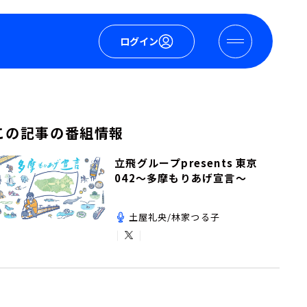
ログイン
この記事の番組情報
立飛グループpresents 東京
042～多摩もりあげ宣言～
土屋礼央/林家つる子