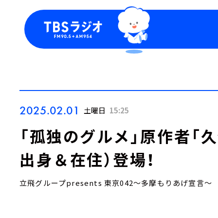
今日の番組表
トピッ
週間番組表
TBS
Podca
お知ら
2025.02.01
土曜日
15:25
「孤独のグルメ」原作者「
出身＆在住）登場！
立飛グループpresents 東京042～多摩もりあげ宣言～