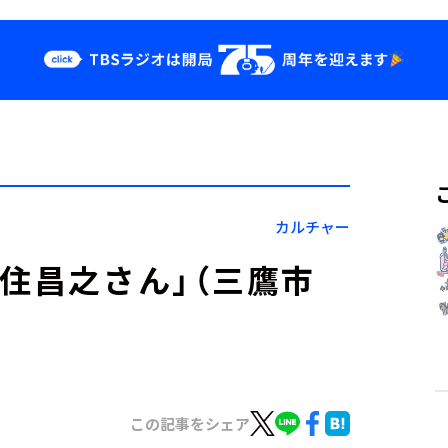
クス
イベント・グッ
ズ
st
YouTube
せ
会社情報
カルチャー
久住昌之さん」（三鷹市
この記事をシェア