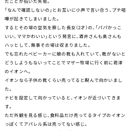
たことが招いた失態。
「なんで確認しないの」とお互いに小声で言い合う、プチ喧
嘩が起きてしまいました。
するとその場の空気を察した長女（2才）の、「パパかっこ
いい、ママかわいい」という発言に、酒井さんも奥さんも
ハッとして、無事その場は収まりました。
でも忘れたベビーカーに娘の靴も入れていて、靴がないと
どうしようもないってことでマザー牧場に行く前に君津
のイオンへ。
イオンなら子供の靴くらい売ってると睨んで向かいまし
た。
ナビを設定して向かっていると、イオンが近づいてきま
す。
ただ外観を見る感じ、食料品だけ売ってるタイプのイオン
っぽくてアパレル系は売ってない感じ。