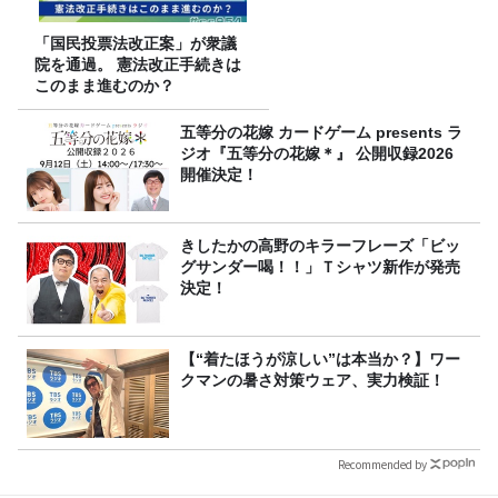
「国民投票法改正案」が衆議
院を通過。 憲法改正手続きは
このまま進むのか？
五等分の花嫁 カードゲーム presents ラ
ジオ『五等分の花嫁＊』 公開収録2026
開催決定！
きしたかの高野のキラーフレーズ「ビッ
グサンダー喝！！」Ｔシャツ新作が発売
決定！
【“着たほうが涼しい”は本当か？】ワー
クマンの暑さ対策ウェア、実力検証！
Recommended by