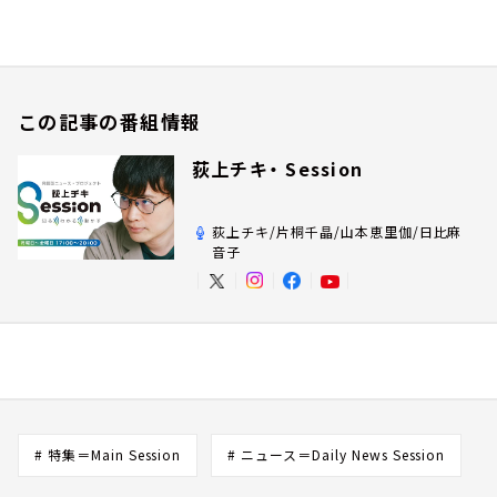
この記事の番組情報
荻上チキ・ Session
荻上チキ/片桐千晶/山本恵里伽/日比麻
音子
# 特集＝Main Session
# ニュース＝Daily News Session