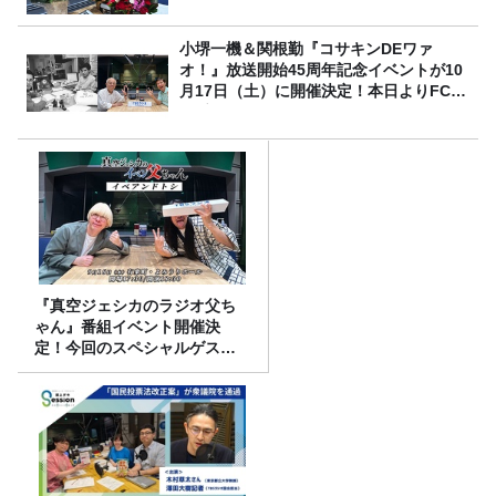
小堺一機＆関根勤『コサキンDEワァ
オ！』放送開始45周年記念イベントが10
月17日（土）に開催決定！本日よりFC先
行受付スタート！
『真空ジェシカのラジオ父ち
ゃん』番組イベント開催決
定！今回のスペシャルゲスト
は、タカアンドトシ！