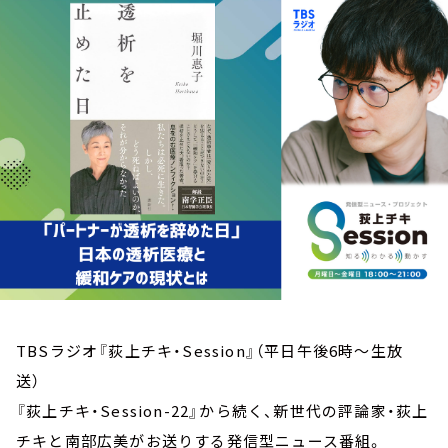
お知らせ
イベント・グッズ
YouTube
会社情報
TBSラジオ『荻上チキ・Session』（平日午後6時～生放
送）
『荻上チキ・Session-22』から続く、新世代の評論家・荻上
チキと南部広美がお送りする発信型ニュース番組。