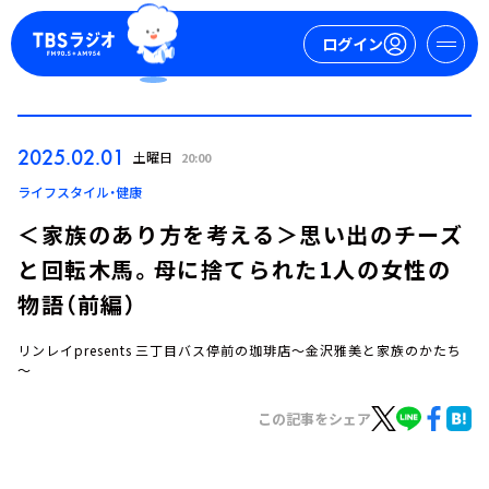
ログイン
マイページ
2025.02.01
土曜日
20:00
新規会員登録
ログイン
ライフスタイル・健康
＜家族のあり方を考える＞思い出のチーズ
と回転木馬。母に捨てられた1人の女性の
物語（前編）
リンレイpresents 三丁目バス停前の珈琲店～金沢雅美と家族のかたち
～
今日の番組表
週間番組表
この記事をシェア
トピックス
TBS Podcast