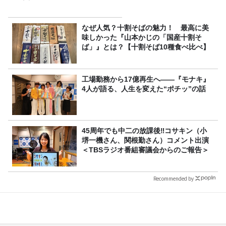
なぜ人気？十割そばの魅力！ 最高に美
味しかった『山本かじの「国産十割そ
ば」』とは？【十割そば10種食べ比べ】
工場勤務から17億再生へ——『モナキ』
4人が語る、人生を変えた“ポチッ”の話
45周年でも中二の放課後‼コサキン（小
堺一機さん、関根勤さん）コメント出演
＜TBSラジオ番組審議会からのご報告＞
Recommended by