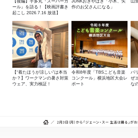
【後編】宇多丸『スーパーガ
JUNKおぎやはぎ「小木、矢
山
ール』を語る！【映画評書き
作のお父さんになる」
起こし 2026.7.16 放送】
【“着たほうが涼しい”は本当
令和8年度「TBSこども音楽
パ
か？】ワークマンの暑さ対策
コンクール」横浜地区大会レ
ぜ
ウェア、実力検証！
ポート
な
2月3日（月）から「ジェーン・スー 生活は踊る」が