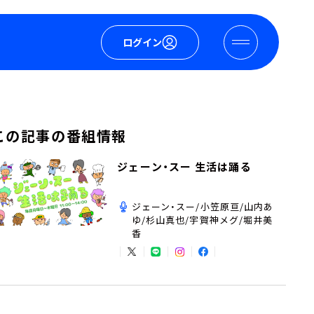
ログイン
この記事の番組情報
ジェーン・スー 生活は踊る
ジェーン・スー/小笠原亘/山内あ
ゆ/杉山真也/宇賀神メグ/堀井美
香