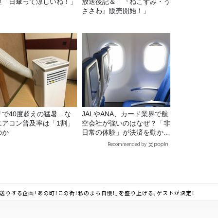
里「日傘って涼しいね！」
放送後記＆「『ねこずみ・う
ささわ』販売開始！」
リで40度超えの猛暑…な
JALやANA、カード業界で航
エアコン普及率は「1割」
空会社が強いのはなぜ？「非
のか
日常の体験」が決済を動かす
理由
Recommended by
お送りする企画「あの町！この街！私のまち自慢！」を盛り上げる、ゲストが決定！