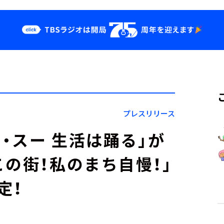
クス
イベント・グッ
ズ
st
YouTube
せ
会社情報
プレスリリース
ン・スー 生活は踊る」が
この街！私のまち自慢！」
定！