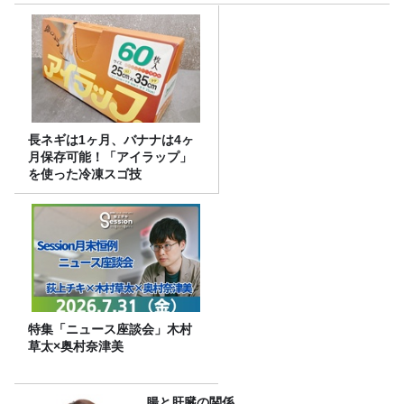
長ネギは1ヶ月、バナナは4ヶ
月保存可能！「アイラップ」
を使った冷凍スゴ技
特集「ニュース座談会」木村
草太×奥村奈津美
腸と肝臓の関係