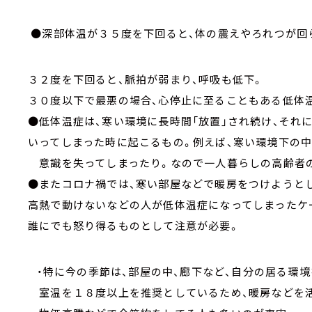
●深部体温が３５度を下回ると、体の震えやろれつが回
３２度を下回ると、脈拍が弱まり、呼吸も低下。
３０度以下で最悪の場合、心停止に至ることもある低体
●低体温症は、寒い環境に長時間「放置」され続け、それ
いってしまった時に起こるもの。例えば、寒い環境下の中
意識を失ってしまったり。なので一人暮らしの高齢者
●またコロナ禍では、寒い部屋などで暖房をつけようと
高熱で動けないなどの人が低体温症になってしまったケ
誰にでも怒り得るものとして注意が必要。
・特に今の季節は、部屋の中、廊下など、自分の居る環境
室温を１８度以上を推奨としているため、暖房などを活