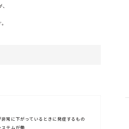
が、
す。
が非常に下がっているときに発症するもの
システムが働