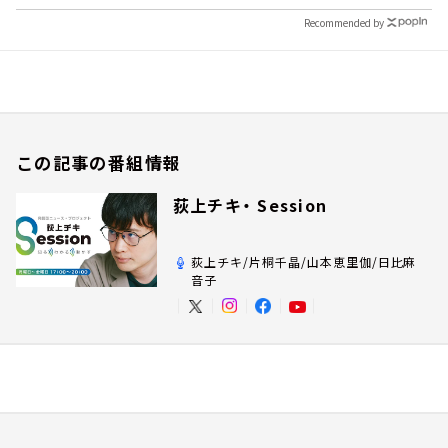
Recommended by
この記事の番組情報
荻上チキ・ Session
荻上チキ/片桐千晶/山本恵里伽/日比麻
音子