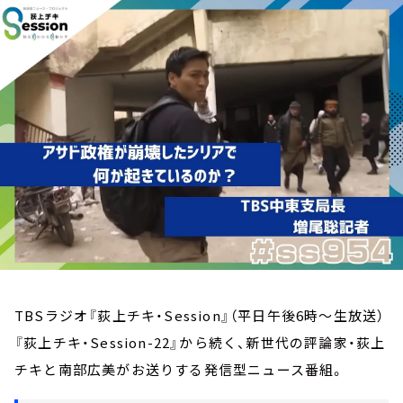
お知らせ
イベント・グッズ
YouTube
会社情報
TBSラジオ『荻上チキ・Session』（平日午後6時～生放送）
『荻上チキ・Session-22』から続く、新世代の評論家・荻上
チキと南部広美がお送りする発信型ニュース番組。