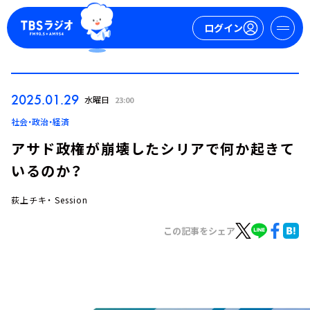
ログイン
マイページ
2025.01.29
水曜日
23:00
新規会員登録
ログイン
社会・政治・経済
アサド政権が崩壊したシリアで何か起きて
いるのか？
荻上チキ・ Session
この記事をシェア
今日の番組表
週間番組表
トピックス
TBS Podcast