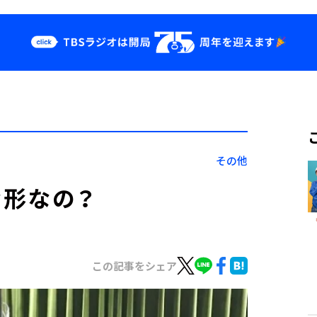
クス
イベント・グッ
ズ
st
YouTube
せ
会社情報
その他
な形なの？
この記事をシェア