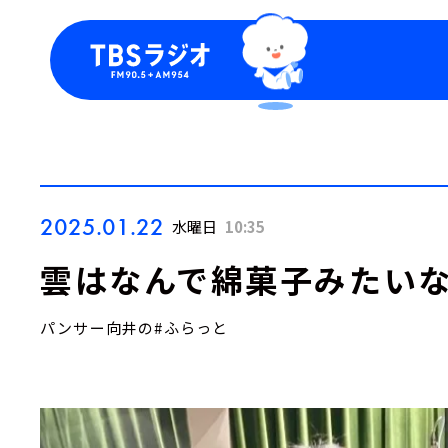
今日の番組表
トピッ
週間番組表
TBS
Podca
お知ら
2025.01.22
水曜日
10:35
雲はなんで綿菓子みたい
パンサー向井の#ふらっと