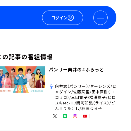
ログイン
この記事の番組情報
パンサー向井の#ふらっと
向井慧（パンサー）/ヤーレンズ/ヒ
ャダイン/佐藤栞里/田中直樹（コ
コリコ）/三田寛子/横澤夏子/ヒロ
ユキMc-Ⅱ/関町知弘（ライス）/ど
んぐりたけし/林家つる子