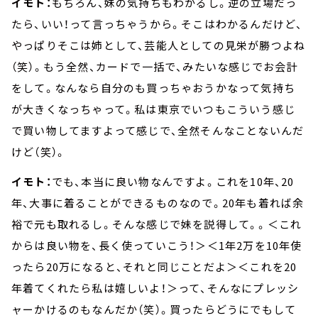
イモト：
もちろん、妹の気持ちもわかるし。逆の立場だっ
たら、いい！って言っちゃうから。そこはわかるんだけど、
やっぱりそこは姉として、芸能人としての見栄が勝つよね
（笑）。もう全然、カードで一括で、みたいな感じでお会計
をして。なんなら自分のも買っちゃおうかなって気持ち
が大きくなっちゃって。私は東京でいつもこういう感じ
で買い物してますよって感じで、全然そんなことないんだ
けど（笑）。
イモト：
でも、本当に良い物なんですよ。これを10年、20
年、大事に着ることができるものなので。20年も着れば余
裕で元も取れるし。そんな感じで妹を説得して。。＜これ
からは良い物を、長く使っていこう！＞＜1年2万を10年使
ったら20万になると、それと同じことだよ＞＜これを20
年着てくれたら私は嬉しいよ！＞って、そんなにプレッシ
ャーかけるのもなんだか（笑）。買ったらどうにでもして