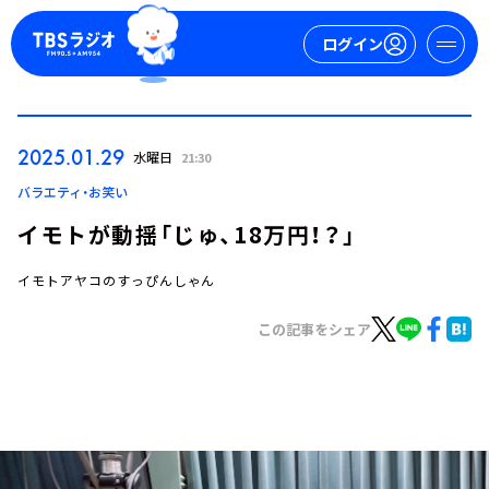
ログイン
マイページ
2025.01.29
水曜日
21:30
新規会員登録
ログイン
バラエティ・お笑い
イモトが動揺「じゅ、18万円！？」
イモトアヤコのすっぴんしゃん
この記事をシェア
今日の番組表
週間番組表
トピックス
TBS Podcast