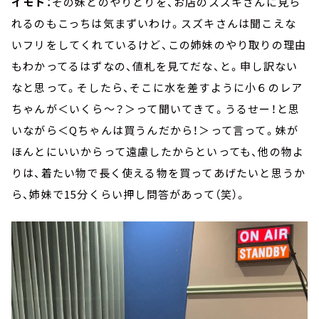
イモト：
その妹とのやりとりを、お店のスズキさんに見ら
れるのもこっちは気まずいわけ。スズキさんは聞こえな
いフリをしてくれているけど、この姉妹のやり取りの理由
もわかってるはずなの、値札を見てだな、と。申し訳ない
なと思って。そしたら、そこに水を差すように小６のレア
ちゃんが＜いくら～？＞って聞いてきて。うるせー！と思
いながら＜Qちゃんは買うんだから！＞って言って。妹が
ほんとにいいからって遠慮したからといっても、他の物よ
りは、着たい物で長く使える物を買ってあげたいと思うか
ら、姉妹で15分くらい押し問答があって（笑）。