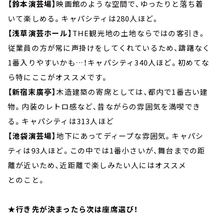
【鈴本演芸場】
映画館のような空間で、ゆったりと落ち着
いて楽しめる。キャパシティは280人ほど。
【浅草演芸ホール】
THE観光地の土地ならではの客引き。
従業員の方が常に声掛けをしてくれているため、躊躇なく
1番入りやすいかも…！キャパシティ340人ほど。初めてな
ら特にここがオススメです。
【新宿末廣亭】
木造建築の寄席としては、都内で1番古い建
物。内装のレトロ感など、昔ながらの雰囲気を満喫でき
る。キャパシティは313人ほど
【池袋演芸場】
地下にあってディープな雰囲気。キャパシ
ティは93人ほど。この中では1番小さいが、舞台までの距
離が近いため、近距離で楽しみたい人にはオススメ
とのこと。
★
行き先が決まったら次は座席選び！