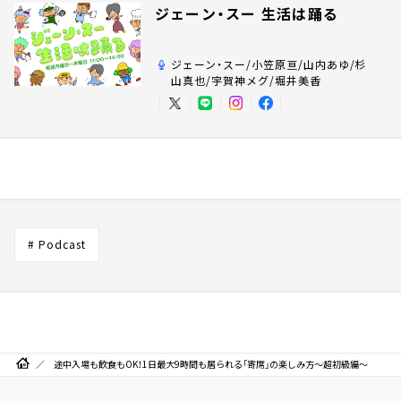
ジェーン・スー 生活は踊る
ジェーン・スー/小笠原亘/山内あゆ/杉
山真也/宇賀神メグ/堀井美香
# Podcast
途中入場も飲食もOK！1日最大9時間も居られる「寄席」の楽しみ方～超初級編～