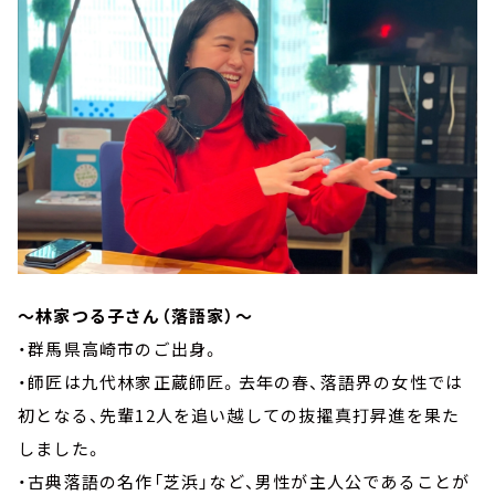
～林家つる子さん（落語家）～
・群馬県高崎市のご出身。
・師匠は九代林家正蔵師匠。去年の春、落語界の女性では
初となる、先輩12人を追い越しての抜擢真打昇進を果た
しました。
・古典落語の名作「芝浜」など、男性が主人公であることが