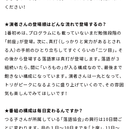
ください！
★
演者さんの登場順はどんな流れで登場するの？
1番初めは、プログラムにも載っていないまだ勉強段階の
「前座」が登場。次に、真打（しっかりと実力があるとされ
る人）の手前のひとり立ちしてすぐくらいの「二ツ目」。そ
の後から登場する落語家は真打が登場します。落語が３
組続いたら、間に「いろもの」が入る構成なので、最後まで
飽きない構成になっています。演者さんは一丸となって、
トリがピークになるように盛り上げていくので、その雰囲
気も楽しんでみてほしいです！
★番組の構成は毎日変わるんですか？
つる子さんが所属している「落語協会」の興行は10日間ご
とに変わります。月の１日～10日までを「上席」、11日～