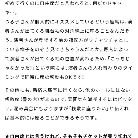
初めて行くのに自由席だと言われると、何だかドキド
キ…。
つる子さんが個人的にオススメしているという座席は、演
者さんが出てくる舞台袖の対角線上に座ることなんだそ
う。演者さんが登場する前の師匠方がワチャワチャとし
ている様子をのぞき見できちゃうんだとか。寄席によっ
て演者さんが出てくる袖の位置が変わるため、「こっちじ
ゃなかった！」という際には、演者さんの入れ替わりのタイ
ミングで同時に席の移動もOKです！
その他にも、新宿末廣亭に行くなら、他のホールにはない
桟敷席（畳の席）があるので、雰囲気を満喫するにはピッタ
リ。混み具合にもよりますが「桟敷に座りたい」と伝えれ
ば基本的には座ることができるそうです。
★
自由席とは言うけれど、そもそもチケットが売り切れて