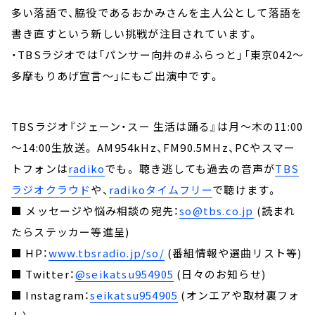
多い落語で、脇役であるおかみさんを主人公として落語を
書き直すという新しい挑戦が注目されています。
・TBSラジオでは「パンサー向井の#ふらっと」「東京042～
多摩もりあげ宣言～」にもご出演中です。
TBSラジオ『ジェーン・スー 生活は踊る』は月～木の11:00
～14:00生放送。 AM954kHz、FM90.5MHz、PCやスマー
トフォンは
radiko
でも。 聴き逃しても過去の音声が
TBS
ラジオクラウド
や、
radikoタイムフリー
で聴けます。
■ メッセージや悩み相談の宛先：
so@tbs.co.jp
(読まれ
たらステッカー等進呈)
■ HP：
www.tbsradio.jp/so/
(番組情報や選曲リスト等)
■ Twitter：
@seikatsu954905
(日々のお知らせ)
■ Instagram：
seikatsu954905
(オンエアや取材裏フォ