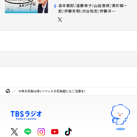
森本毅郎/遠藤泰子/山田惠資/酒井綱一
郎/伊藤芳明/渋谷和宏/伊藤洋一
今年の花粉は多い！ペットの花粉症にもご注意を！