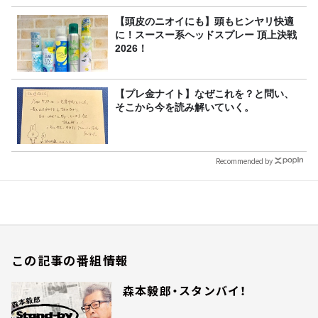
【頭皮のニオイにも】頭もヒンヤリ快適
に！スースー系ヘッドスプレー 頂上決戦
2026！
【プレ金ナイト】なぜこれを？と問い、
そこから今を読み解いていく。
Recommended by
この記事の番組情報
森本毅郎・スタンバイ！