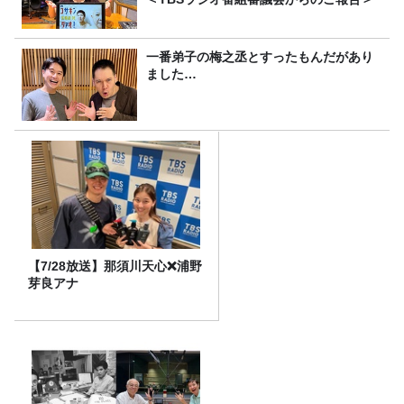
一番弟子の梅之丞とすったもんだがあり
ました…
【7/28放送】那須川天心❌浦野
芽良アナ