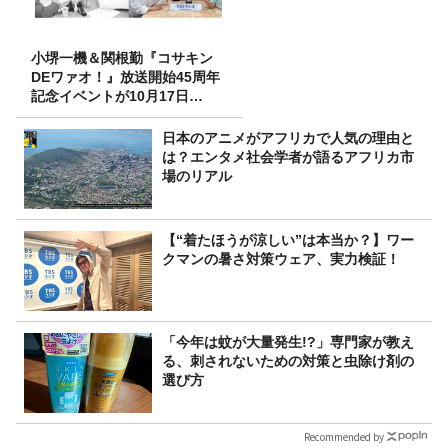
小堺一機＆関根勤『コサキン
DEワァオ！』放送開始45周年
記念イベントが10月17日
（土）に開催決定！本日より
FC先行受付スタート！
日本のアニメがアフリカで人気の理由と
は？エンタメ社会学者が語るアフリカ市
場のリアル
【“着たほうが涼しい”は本当か？】ワー
クマンの暑さ対策ウェア、実力検証！
「今年は蚊が大量発生!?」専門家が教え
る、刺されないための対策と虫除け剤の
選び方
Recommended by