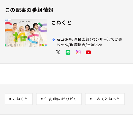
この記事の番組情報
こねくと
石山蓮華/菅良太郎（パンサー）/でか美
ちゃん/飯塚悟志/土屋礼央
# こねくと
# 午後3時のビリビリ
# こねくとねっと