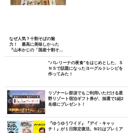
なぜ人気？十割そばの魅
力！ 最高に美味しかった
『山本かじの「国産十割そ
ば」』とは？【十割そば10種
食べ比べ】
”バレリーナの夜食”をはじめとした、Ｓ
ＮＳで話題になったヨーグルトレシピを
作ってみた！
リゾナーレ那須でもご利用いただける星
野リゾート宿泊ギフト券が、抽選で1組2
名様にプレゼント！
『ゆうゆうワイド』『デイ・キャッ
チ！』が１日限定復活。9/21はプレミア